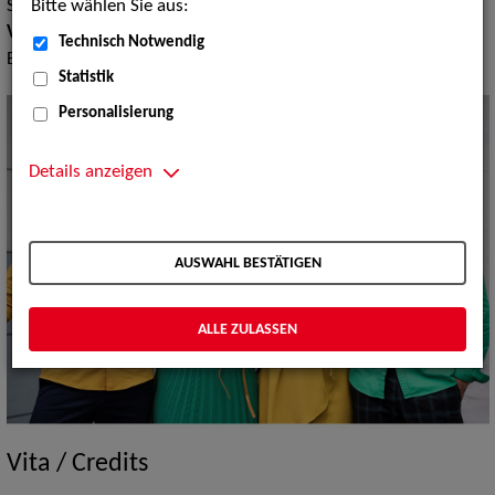
Bitte wählen Sie aus:
Schlager
Volksmusik Internationale Folklore:
Karnevalsmusik, Mobile
Technisch Notwendig
Bands, Rheinische Mundartgruppen
Statistik
Personalisierung
Details anzeigen
AUSWAHL BESTÄTIGEN
ALLE ZULASSEN
Vita / Credits