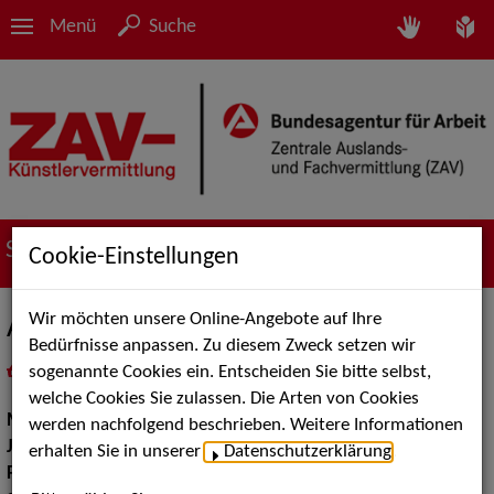
Menü
Suche
Suche nach Künstler*innen
Cookie-Einstellungen
Wir möchten unsere Online-Angebote auf Ihre
AMAGO
Bedürfnisse anpassen. Zu diesem Zweck setzen wir
sogenannte Cookies ein. Entscheiden Sie bitte selbst,
in
Meine Merkliste
legen
als PDF speichern
welche Cookies Sie zulassen. Die Arten von Cookies
Musik:
Instrumental Solisten
werden nachfolgend beschrieben. Weitere Informationen
Jazz:
Mobile Bands
erhalten Sie in unserer
Datenschutzerklärung
.
Pop Rock Tanzmusik:
Mobile Bands, Deutscher Pop Rock