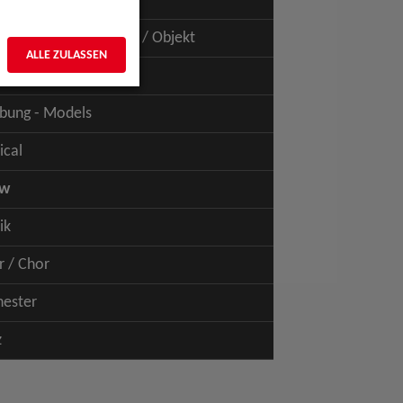
uspiel - Film / TV
uspiel - Figur / Puppe / Objekt
ALLE ZULASSEN
bung - Talents
bung - Models
ical
ow
ik
r / Chor
hester
z