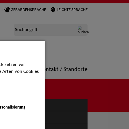
GEBÄRDENSPRACHE
LEICHTE SPRACHE
Suchbegriff
k setzen wir
ne
Portfolio
Kontakt / Standorte
ie Arten von Cookies
NÜ
rsonalisierung
uspiel - Bühne