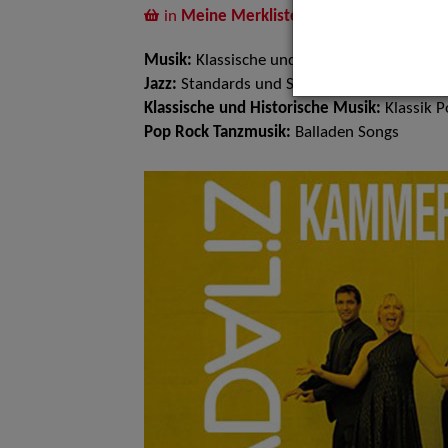
in
Meine Merkliste
legen
Musik:
Klassische und Historische Musik, P
Jazz:
Standards und Swing
Klassische und Historische Musik:
Klassik 
Pop Rock Tanzmusik:
Balladen Songs