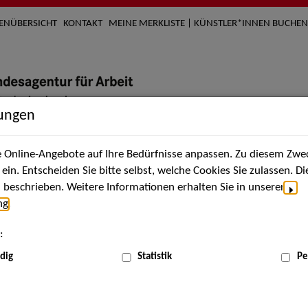
TENÜBERSICHT
KONTAKT
MEINE MERKLISTE | KÜNSTLER*INNEN BUCHEN
lungen
Online-Angebote auf Ihre Bedürfnisse anpassen. Zu diesem Zwec
nach Künstler*innen
Über uns
Aktuelles
Termi
in. Entscheiden Sie bitte selbst, welche Cookies Sie zulassen. D
beschrieben. Weitere Informationen erhalten Sie in unserer
ng
.
nnen
:
ME
dig
Statistik
Pe
Scha