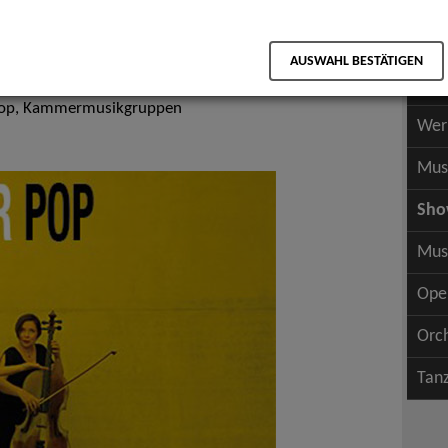
Scha
als PDF speichern
Scha
op, Rock & Tanzmusik, Jazz
AUSWAHL BESTÄTIGEN
Wer
Pop, Kammermusikgruppen
Wer
Mus
Sh
Mus
Ope
Orc
Tan