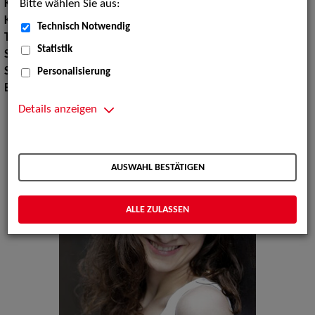
Bitte wählen Sie aus:
Körpergröße:
175 cm
Konfektionsgröße:
36
Technisch Notwendig
Tanz:
Tanz allgemein
Statistik
Sport:
Yoga
Sprachen:
Englisch, Russisch
Personalisierung
Erscheinungsbild:
Mitteleuropäisch, Osteuropäisch
Details anzeigen
AUSWAHL BESTÄTIGEN
ALLE ZULASSEN