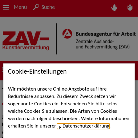
Menü
Suche
Suche nach Künstler*innen
Cookie-Einstellungen
Wir möchten unsere Online-Angebote auf Ihre
Tata Ziegler
Bedürfnisse anpassen. Zu diesem Zweck setzen wir
sogenannte Cookies ein. Entscheiden Sie bitte selbst,
in
Meine Merkliste
legen
als PDF speichern
welche Cookies Sie zulassen. Die Arten von Cookies
Jahrgang:
1988
werden nachfolgend beschrieben. Weitere Informationen
Haarfarbe:
braun
erhalten Sie in unserer
Datenschutzerklärung
.
Augenfarbe:
grün