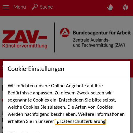
Menü
Suche
Suche nach Künstler*innen
Cookie-Einstellungen
Wir möchten unsere Online-Angebote auf Ihre
Rahel Wissinger
Bedürfnisse anpassen. Zu diesem Zweck setzen wir
sogenannte Cookies ein. Entscheiden Sie bitte selbst,
in
Meine Merkliste
legen
als PDF speichern
welche Cookies Sie zulassen. Die Arten von Cookies
Jahrgang:
1997
werden nachfolgend beschrieben. Weitere Informationen
Haarfarbe:
blond
erhalten Sie in unserer
Datenschutzerklärung
.
Augenfarbe:
blau-grün