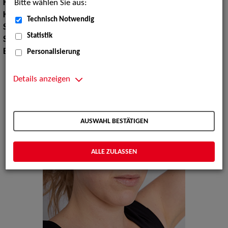
Bitte wählen Sie aus:
Körpergröße:
176 cm
Konfektionsgröße:
36 38
Technisch Notwendig
Schuhgröße:
40 41
Statistik
Sprachen:
Englisch
Erscheinungsbild:
Mitteleuropäisch
Personalisierung
Details anzeigen
AUSWAHL BESTÄTIGEN
ALLE ZULASSEN