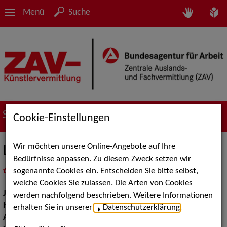
Menü
Suche
Suche nach Künstler*innen
Cookie-Einstellungen
Wir möchten unsere Online-Angebote auf Ihre
Lea Wilmes
Bedürfnisse anpassen. Zu diesem Zweck setzen wir
sogenannte Cookies ein. Entscheiden Sie bitte selbst,
in
Meine Merkliste
legen
als PDF speichern
welche Cookies Sie zulassen. Die Arten von Cookies
Jahrgang:
2000
werden nachfolgend beschrieben. Weitere Informationen
Haarfarbe:
blond
erhalten Sie in unserer
Datenschutzerklärung
.
Augenfarbe:
blau