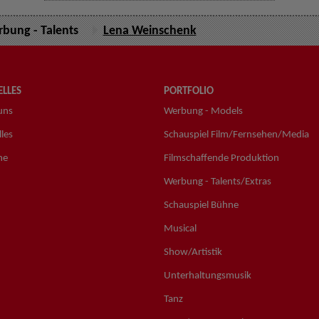
bung - Talents
Lena Weinschenk
LLES
PORTFOLIO
uns
Werbung - Models
les
Schauspiel Film/Fernsehen/Media
ne
Filmschaffende Produktion
Werbung - Talents/Extras
Schauspiel Bühne
Musical
Show/Artistik
Unterhaltungsmusik
Tanz