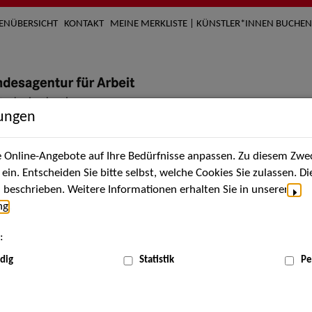
TENÜBERSICHT
KONTAKT
MEINE MERKLISTE | KÜNSTLER*INNEN BUCHEN
lungen
Online-Angebote auf Ihre Bedürfnisse anpassen. Zu diesem Zwec
nach Künstler*innen
Über uns
Aktuelles
Termi
in. Entscheiden Sie bitte selbst, welche Cookies Sie zulassen. D
beschrieben. Weitere Informationen erhalten Sie in unserer
ng
.
nnen
:
ME
dig
Statistik
Pe
Scha