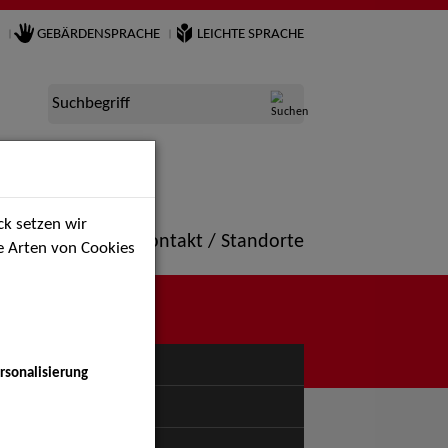
GEBÄRDENSPRACHE
LEICHTE SPRACHE
Suchbegriff
k setzen wir
ne
Portfolio
Kontakt / Standorte
ie Arten von Cookies
NÜ
rsonalisierung
uspiel - Bühne