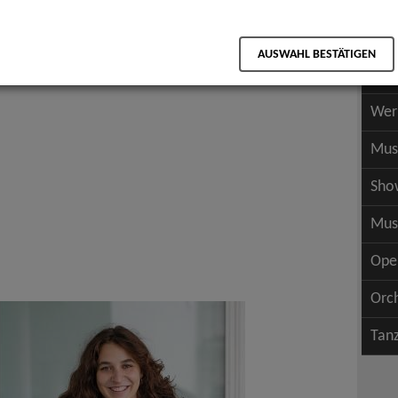
Scha
als PDF speichern
Scha
AUSWAHL BESTÄTIGEN
Wer
Wer
Mus
Sho
Mus
Ope
Orc
Tan