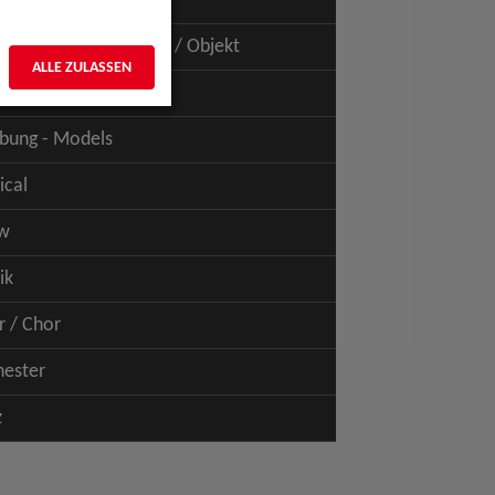
uspiel - Film / TV
uspiel - Figur / Puppe / Objekt
ALLE ZULASSEN
bung - Talents
bung - Models
ical
w
ik
r / Chor
hester
z