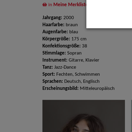
in
Meine Merkliste
legen
Jahrgang:
2000
Haarfarbe:
braun
Augenfarbe:
blau
Körpergröße:
175 cm
Konfektionsgröße:
38
Stimmlage:
Sopran
Instrument:
Gitarre, Klavier
Tanz:
Jazz-Dance
Sport:
Fechten, Schwimmen
Sprachen:
Deutsch, Englisch
Erscheinungsbild:
Mitteleuropäisch