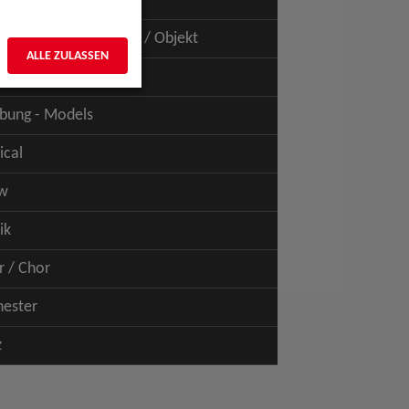
uspiel - Film / TV
uspiel - Figur / Puppe / Objekt
ALLE ZULASSEN
bung - Talents
bung - Models
ical
w
ik
r / Chor
hester
z