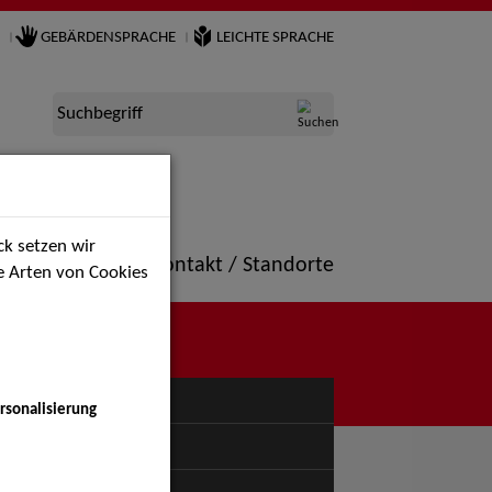
GEBÄRDENSPRACHE
LEICHTE SPRACHE
Suchbegriff
k setzen wir
ne
Portfolio
Kontakt / Standorte
ie Arten von Cookies
NÜ
rsonalisierung
uspiel - Bühne