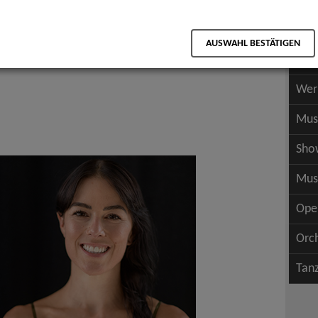
Scha
als PDF speichern
Scha
AUSWAHL BESTÄTIGEN
Wer
Wer
Mus
Sho
Mus
Ope
Orc
Tan