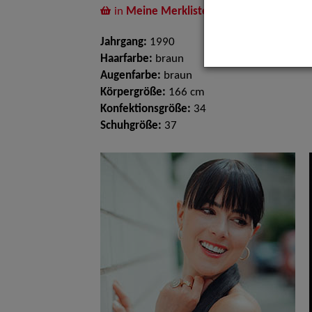
in
Meine Merkliste
legen
Jahrgang:
1990
Haarfarbe:
braun
Augenfarbe:
braun
Körpergröße:
166 cm
Konfektionsgröße:
34
Schuhgröße:
37