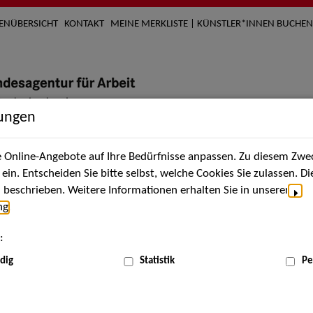
TENÜBERSICHT
KONTAKT
MEINE MERKLISTE | KÜNSTLER*INNEN BUCHEN
lungen
Online-Angebote auf Ihre Bedürfnisse anpassen. Zu diesem Zwec
nach Künstler*innen
Über uns
Aktuelles
Termi
in. Entscheiden Sie bitte selbst, welche Cookies Sie zulassen. D
beschrieben. Weitere Informationen erhalten Sie in unserer
ng
.
nnen
:
ME
dig
Statistik
Pe
Scha