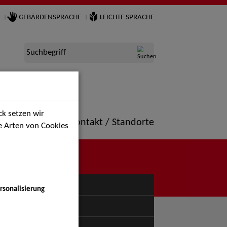
GEBÄRDENSPRACHE
LEICHTE SPRACHE
Suchbegriff
k setzen wir
ne
Portfolio
Kontakt / Standorte
ie Arten von Cookies
NÜ
rsonalisierung
uspiel - Bühne