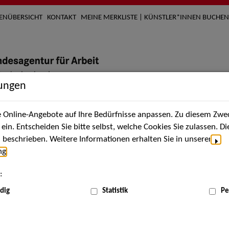
TENÜBERSICHT
KONTAKT
MEINE MERKLISTE | KÜNSTLER*INNEN BUCHEN
lungen
Online-Angebote auf Ihre Bedürfnisse anpassen. Zu diesem Zwec
nach Künstler*innen
Über uns
Aktuelles
Termi
in. Entscheiden Sie bitte selbst, welche Cookies Sie zulassen. D
beschrieben. Weitere Informationen erhalten Sie in unserer
ng
.
nnen
:
ME
dig
Statistik
Pe
Scha