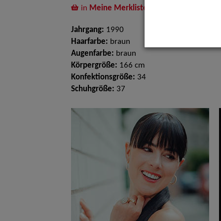
in
Meine Merkliste
legen
Jahrgang:
1990
Haarfarbe:
braun
Augenfarbe:
braun
Körpergröße:
166 cm
Konfektionsgröße:
34
Schuhgröße:
37