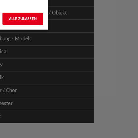
uspiel - Film / TV
uspiel - Figur / Puppe / Objekt
ALLE ZULASSEN
bung - Talents
bung - Models
ical
w
ik
r / Chor
hester
z