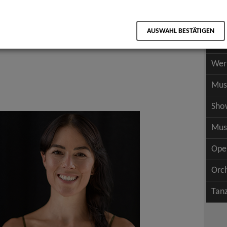
Scha
als PDF speichern
Scha
AUSWAHL BESTÄTIGEN
Wer
Wer
Mus
Sho
Mus
Ope
Orc
Tan