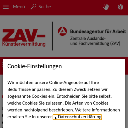
Menü
Suche
Suche nach Künstler*innen
Cookie-Einstellungen
Wir möchten unsere Online-Angebote auf Ihre
Thuy-Van Truong
Bedürfnisse anpassen. Zu diesem Zweck setzen wir
sogenannte Cookies ein. Entscheiden Sie bitte selbst,
in
Meine Merkliste
legen
als PDF speichern
welche Cookies Sie zulassen. Die Arten von Cookies
Jahrgang:
1984
werden nachfolgend beschrieben. Weitere Informationen
Haarfarbe:
schwarz
erhalten Sie in unserer
Datenschutzerklärung
.
Augenfarbe:
braun