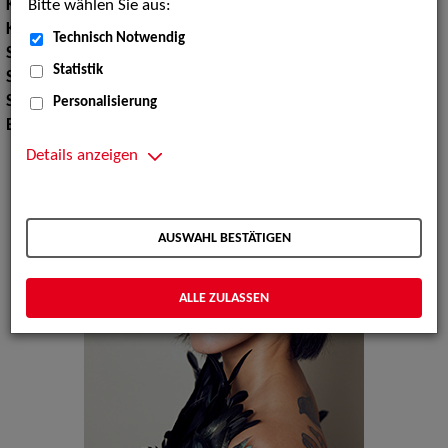
Bitte wählen Sie aus:
Körpergröße:
155 cm
Konfektionsgröße:
34
Technisch Notwendig
Schuhgröße:
36
Statistik
Sport:
Yoga, Tischtennis
Sprachen:
Englisch
Personalisierung
Erscheinungsbild:
Ostasiatisch
Details anzeigen
AUSWAHL BESTÄTIGEN
ALLE ZULASSEN