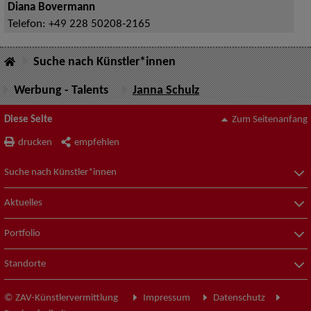
Diana Bovermann
Telefon:
+49 228 50208-2165
Suche nach Künstler*innen
Werbung - Talents
Janna Schulz
Diese Seite
Zum Seitenanfang
drucken
empfehlen
Suche nach Künstler*innen
Aktuelles
Portfolio
Standorte
© ZAV-Künstlervermittlung
Impressum
Datenschutz