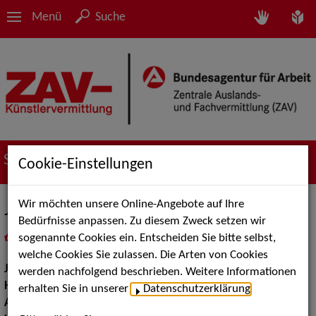
Menü
Suche
Suche nach Künstler*innen
Cookie-Einstellungen
Wir möchten unsere Online-Angebote auf Ihre
Janna Schulz
Bedürfnisse anpassen. Zu diesem Zweck setzen wir
sogenannte Cookies ein. Entscheiden Sie bitte selbst,
in
Meine Merkliste
legen
als PDF speichern
welche Cookies Sie zulassen. Die Arten von Cookies
Jahrgang:
2001
werden nachfolgend beschrieben. Weitere Informationen
Haarfarbe:
blond
erhalten Sie in unserer
Datenschutzerklärung
.
Augenfarbe:
blau