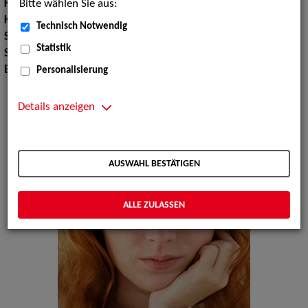
Bitte wählen Sie aus:
Körpergröße:
167 cm
Konfektionsgröße:
36
Technisch Notwendig
Schuhgröße:
39
Statistik
Sprachen:
Englisch
Erscheinungsbild:
Mitteleuropäisch, Nordeuropäisch
Personalisierung
Details anzeigen
AUSWAHL BESTÄTIGEN
ALLE ZULASSEN