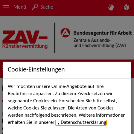
Menü
Suche
Suche nach Künstler*innen
Cookie-Einstellungen
Wir möchten unsere Online-Angebote auf Ihre
Natalie Schreier
Bedürfnisse anpassen. Zu diesem Zweck setzen wir
sogenannte Cookies ein. Entscheiden Sie bitte selbst,
in
Meine Merkliste
legen
als PDF speichern
welche Cookies Sie zulassen. Die Arten von Cookies
Jahrgang:
2002
werden nachfolgend beschrieben. Weitere Informationen
Haarfarbe:
rot
erhalten Sie in unserer
Datenschutzerklärung
.
Augenfarbe:
blau