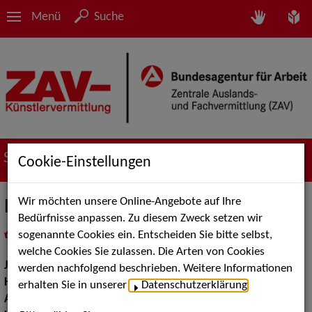
Menü
Suche
Suche nach Künstler*innen
Cookie-Einstellungen
Wir möchten unsere Online-Angebote auf Ihre
Hannah Schoell
Bedürfnisse anpassen. Zu diesem Zweck setzen wir
sogenannte Cookies ein. Entscheiden Sie bitte selbst,
in
Meine Merkliste
legen
als PDF speichern
welche Cookies Sie zulassen. Die Arten von Cookies
Jahrgang:
2000
werden nachfolgend beschrieben. Weitere Informationen
Haarfarbe:
blond
erhalten Sie in unserer
Datenschutzerklärung
.
Augenfarbe:
braun