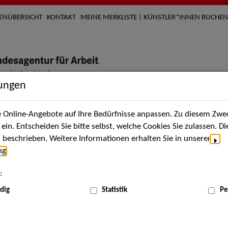
TENÜBERSICHT
KONTAKT
MEINE MERKLISTE | KÜNSTLER*INNEN BUCHEN
lungen
Online-Angebote auf Ihre Bedürfnisse anpassen. Zu diesem Zwec
nach Künstler*innen
Über uns
Aktuelles
Termi
in. Entscheiden Sie bitte selbst, welche Cookies Sie zulassen. D
beschrieben. Weitere Informationen erhalten Sie in unserer
ng
.
nnen
:
ME
dig
Statistik
Pe
Scha