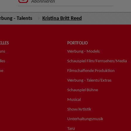
Abonnieren
bung - Talents
Kristina Britt Reed
LLES
PORTFOLIO
uns
Werbung - Models
les
Schauspiel Film/Fernsehen/Media
ne
Filmschaffende Produktion
Werbung - Talents/Extras
Schauspiel Bühne
Musical
Show/Artistik
Unterhaltungsmusik
Tanz