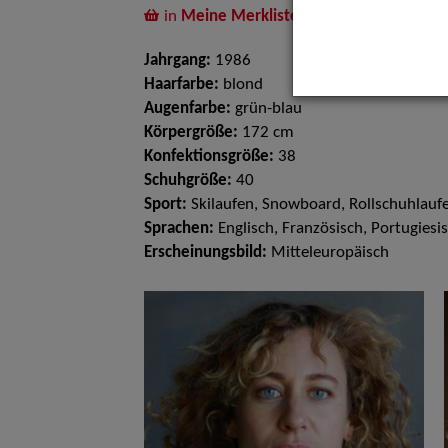
in
Meine Merkliste
legen
Jahrgang:
1986
Haarfarbe:
blond
Augenfarbe:
grün-blau
Körpergröße:
172 cm
Konfektionsgröße:
38
Schuhgröße:
40
Sport:
Skilaufen, Snowboard, Rollschuhlaufe
Sprachen:
Englisch, Französisch, Portugiesi
Erscheinungsbild:
Mitteleuropäisch