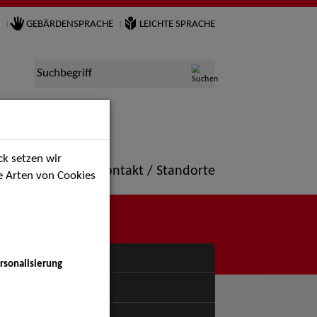
GEBÄRDENSPRACHE
LEICHTE SPRACHE
Suchbegriff
k setzen wir
ne
Portfolio
Kontakt / Standorte
ie Arten von Cookies
NÜ
rsonalisierung
uspiel - Bühne