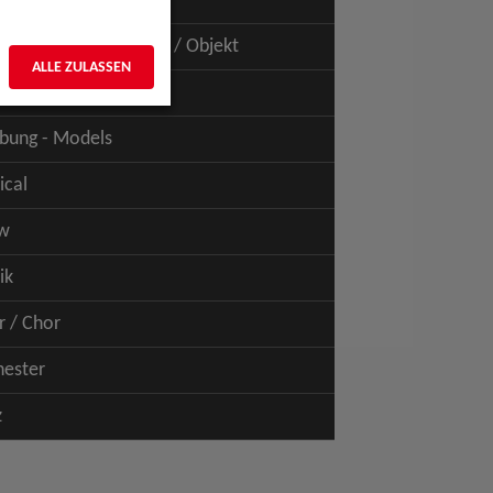
uspiel - Film / TV
uspiel - Figur / Puppe / Objekt
ALLE ZULASSEN
bung - Talents
bung - Models
ical
w
ik
r / Chor
hester
z