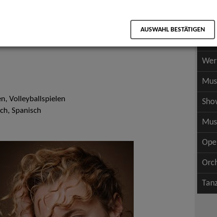
Scha
als PDF speichern
Scha
AUSWAHL BESTÄTIGEN
Wer
Wer
Mus
n, Volleyballspielen
Sho
sch, Spanisch
Mus
Ope
Orc
Tan