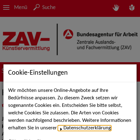
Menü
Suche
Suche nach Künstler*innen
Cookie-Einstellungen
Wir möchten unsere Online-Angebote auf Ihre
Karina Olech
Bedürfnisse anpassen. Zu diesem Zweck setzen wir
sogenannte Cookies ein. Entscheiden Sie bitte selbst,
in
Meine Merkliste
legen
als PDF speichern
welche Cookies Sie zulassen. Die Arten von Cookies
Jahrgang:
1994
werden nachfolgend beschrieben. Weitere Informationen
Haarfarbe:
blond-dunkel
erhalten Sie in unserer
Datenschutzerklärung
.
Augenfarbe:
blau