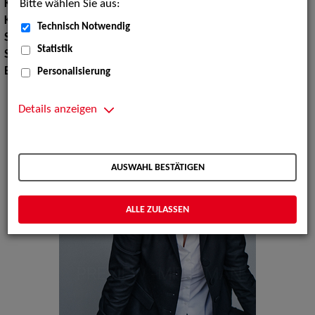
Bitte wählen Sie aus:
Körpergröße:
170 cm
Konfektionsgröße:
42 44
Technisch Notwendig
Schuhgröße:
39
Statistik
Sprachen:
Englisch
Erscheinungsbild:
Mitteleuropäisch
Personalisierung
Details anzeigen
AUSWAHL BESTÄTIGEN
ALLE ZULASSEN