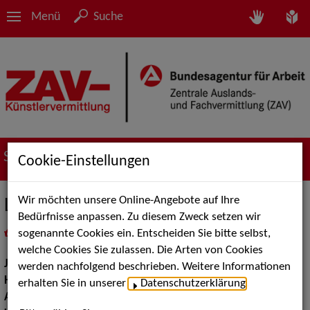
Menü
Suche
Suche nach Künstler*innen
Cookie-Einstellungen
Wir möchten unsere Online-Angebote auf Ihre
Linda Nagel
Bedürfnisse anpassen. Zu diesem Zweck setzen wir
sogenannte Cookies ein. Entscheiden Sie bitte selbst,
in
Meine Merkliste
legen
als PDF speichern
welche Cookies Sie zulassen. Die Arten von Cookies
Jahrgang:
1995
werden nachfolgend beschrieben. Weitere Informationen
Haarfarbe:
blond
erhalten Sie in unserer
Datenschutzerklärung
.
Augenfarbe:
blau