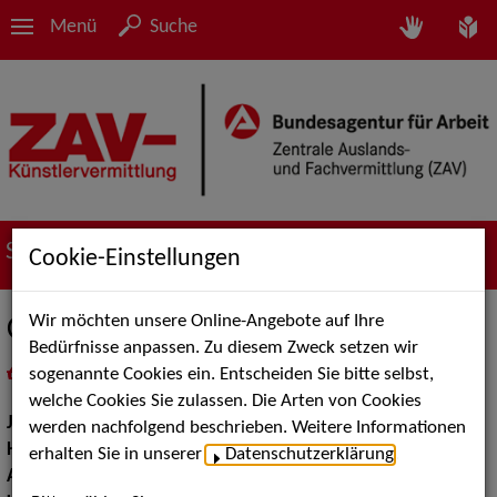
Menü
Suche
Suche nach Künstler*innen
Cookie-Einstellungen
Wir möchten unsere Online-Angebote auf Ihre
Chamelle Moser
Bedürfnisse anpassen. Zu diesem Zweck setzen wir
sogenannte Cookies ein. Entscheiden Sie bitte selbst,
in
Meine Merkliste
legen
als PDF speichern
welche Cookies Sie zulassen. Die Arten von Cookies
Jahrgang:
1989
werden nachfolgend beschrieben. Weitere Informationen
Haarfarbe:
schwarz
erhalten Sie in unserer
Datenschutzerklärung
.
Augenfarbe:
braun