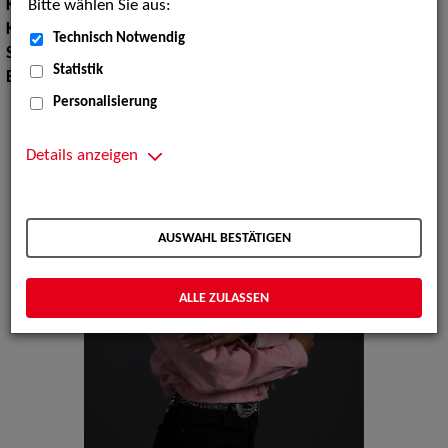
Bitte wählen Sie aus:
Körpergröße:
162 cm
Konfektionsgröße:
36
Technisch Notwendig
Schuhgröße:
38
Statistik
Erscheinungsbild:
Afrikanisch
Personalisierung
Details anzeigen
AUSWAHL BESTÄTIGEN
ALLE ZULASSEN