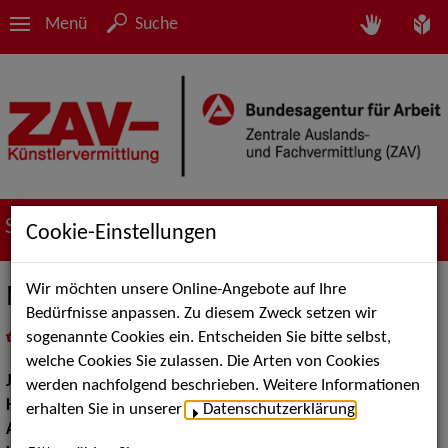
Menü
Suche
Suche nach Künstler*innen
Cookie-Einstellungen
Wir möchten unsere Online-Angebote auf Ihre
Milla Martens
Bedürfnisse anpassen. Zu diesem Zweck setzen wir
sogenannte Cookies ein. Entscheiden Sie bitte selbst,
in
Meine Merkliste
legen
als PDF speichern
welche Cookies Sie zulassen. Die Arten von Cookies
Jahrgang:
2005
werden nachfolgend beschrieben. Weitere Informationen
Haarfarbe:
braun
erhalten Sie in unserer
Datenschutzerklärung
.
Augenfarbe:
braun