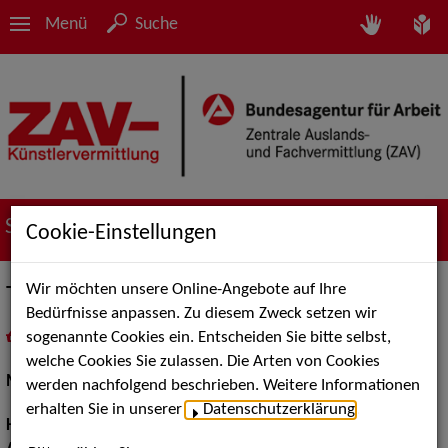
Menü
Suche
Suche nach Künstler*innen
Cookie-Einstellungen
Wir möchten unsere Online-Angebote auf Ihre
Tine Kiefl
Bedürfnisse anpassen. Zu diesem Zweck setzen wir
sogenannte Cookies ein. Entscheiden Sie bitte selbst,
in
Meine Merkliste
legen
als PDF speichern
welche Cookies Sie zulassen. Die Arten von Cookies
Models / Werbung:
Fotomodell
werden nachfolgend beschrieben. Weitere Informationen
erhalten Sie in unserer
Datenschutzerklärung
.
Haarfarbe:
braun