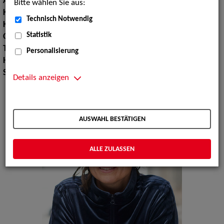
Augenfarbe:
braun
Bitte wählen Sie aus:
Körpergröße:
178 cm
Technisch Notwendig
Konfektionsgröße:
40
Statistik
Oberweite:
99
Taille:
80
Personalisierung
Hüfte:
96
Schuhgröße:
40
Details anzeigen
AUSWAHL BESTÄTIGEN
ALLE ZULASSEN