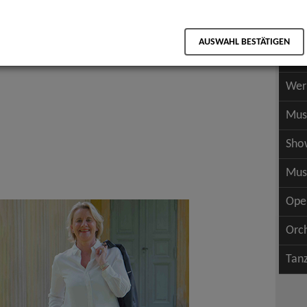
Scha
als PDF speichern
Scha
AUSWAHL BESTÄTIGEN
Wer
Wer
Mus
Sho
Mus
Ope
Orc
Tan