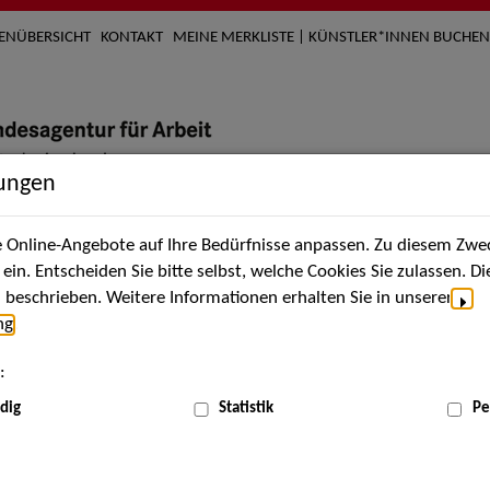
TENÜBERSICHT
KONTAKT
MEINE MERKLISTE | KÜNSTLER*INNEN BUCHEN
lungen
Online-Angebote auf Ihre Bedürfnisse anpassen. Zu diesem Zwec
nach Künstler*innen
Über uns
Aktuelles
Termi
in. Entscheiden Sie bitte selbst, welche Cookies Sie zulassen. D
beschrieben. Weitere Informationen erhalten Sie in unserer
ng
.
nnen
:
ME
dig
Statistik
Pe
Scha
ann