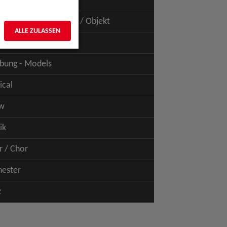
uspiel - Film / TV
uspiel - Figur / Puppe / Objekt
ALLE ZULASSEN
bung - Talents
bung - Models
ical
w
ik
r / Chor
hester
z