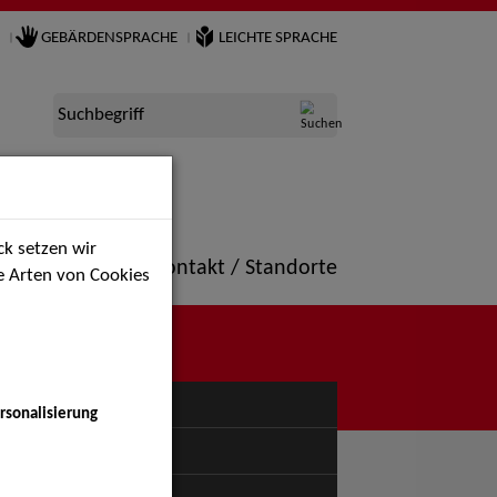
GEBÄRDENSPRACHE
LEICHTE SPRACHE
Suchbegriff
k setzen wir
ne
Portfolio
Kontakt / Standorte
ie Arten von Cookies
NÜ
rsonalisierung
uspiel - Bühne