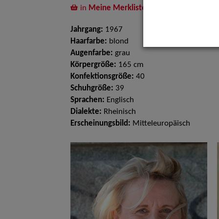
in
Meine Merkliste
legen
Jahrgang:
1967
Haarfarbe:
blond
Augenfarbe:
grau
Körpergröße:
165 cm
Konfektionsgröße:
40
Schuhgröße:
39
Sprachen:
Englisch
Dialekte:
Rheinisch
Erscheinungsbild:
Mitteleuropäisch