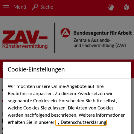
Menü
Suche
Suche nach Künstler*innen
Cookie-Einstellungen
Wir möchten unsere Online-Angebote auf Ihre
Alexandra Haver-Brockmann
Bedürfnisse anpassen. Zu diesem Zweck setzen wir
sogenannte Cookies ein. Entscheiden Sie bitte selbst,
in
Meine Merkliste
legen
als PDF speichern
welche Cookies Sie zulassen. Die Arten von Cookies
Jahrgang:
1967
werden nachfolgend beschrieben. Weitere Informationen
Haarfarbe:
blond
erhalten Sie in unserer
Datenschutzerklärung
.
Augenfarbe:
grau