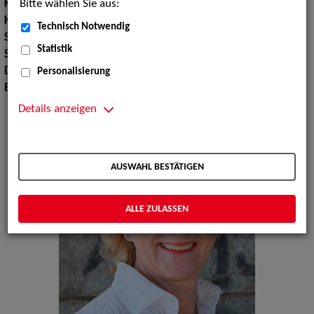
Bitte wählen Sie aus:
Körpergröße:
165 cm
Konfektionsgröße:
40
Technisch Notwendig
Schuhgröße:
39
Statistik
Sprachen:
Englisch
Dialekte:
Rheinisch
Personalisierung
Erscheinungsbild:
Mitteleuropäisch
Details anzeigen
AUSWAHL BESTÄTIGEN
ALLE ZULASSEN