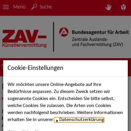
Menü
Suche
Suche nach Künstler*innen
Cookie-Einstellungen
Wir möchten unsere Online-Angebote auf Ihre
Moira Grohé
Bedürfnisse anpassen. Zu diesem Zweck setzen wir
sogenannte Cookies ein. Entscheiden Sie bitte selbst,
in
Meine Merkliste
legen
als PDF speichern
welche Cookies Sie zulassen. Die Arten von Cookies
Jahrgang:
1997
werden nachfolgend beschrieben. Weitere Informationen
Haarfarbe:
braun
erhalten Sie in unserer
Datenschutzerklärung
.
Augenfarbe:
braun