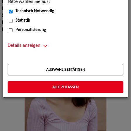
Bitte wählen Sie aus:
Körpergröße:
174 cm
Konfektionsgröße:
36
Technisch Notwendig
Sprachen:
Deutsch, Englisch, Französisch, Spanisch
Statistik
Dialekte:
Bayerisch
Erscheinungsbild:
Südeuropäisch
Personalisierung
Details anzeigen
AUSWAHL BESTÄTIGEN
ALLE ZULASSEN