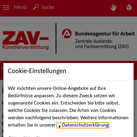
Menü
Suche
Suche nach Künstler*innen
Cookie-Einstellungen
Wir möchten unsere Online-Angebote auf Ihre
Emily Gnädig
Bedürfnisse anpassen. Zu diesem Zweck setzen wir
sogenannte Cookies ein. Entscheiden Sie bitte selbst,
in
Meine Merkliste
legen
als PDF speichern
welche Cookies Sie zulassen. Die Arten von Cookies
Jahrgang:
2003
werden nachfolgend beschrieben. Weitere Informationen
Haarfarbe:
blond
erhalten Sie in unserer
Datenschutzerklärung
.
Augenfarbe:
blau, grau