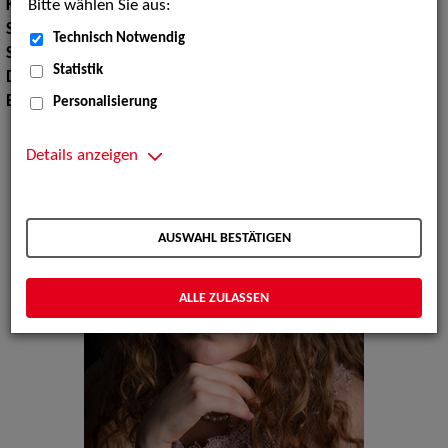
Bitte wählen Sie aus:
Körpergröße:
170 cm
Sport:
Fechten, Schwimmen
Technisch Notwendig
Sprachen:
Englisch
Statistik
Dialekte:
Berlinerisch, Hochdeutsch, Lausitzisch
Erscheinungsbild:
Mitteleuropäisch
Personalisierung
Details anzeigen
AUSWAHL BESTÄTIGEN
ALLE ZULASSEN