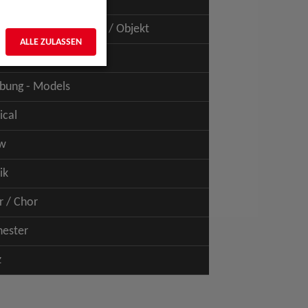
uspiel - Film / TV
uspiel - Figur / Puppe / Objekt
ALLE ZULASSEN
bung - Talents
bung - Models
ical
w
ik
r / Chor
hester
z