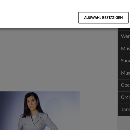
Scha
als PDF speichern
Scha
AUSWAHL BESTÄTIGEN
Wer
Wer
Mus
Sho
Mus
Ope
Orc
Tan