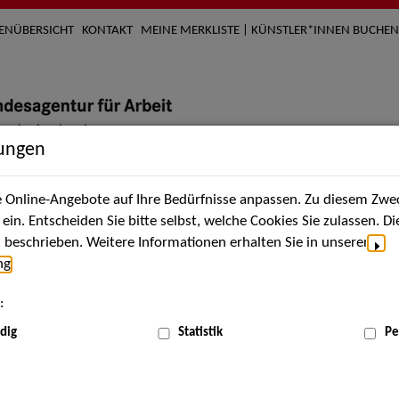
TENÜBERSICHT
KONTAKT
MEINE MERKLISTE | KÜNSTLER*INNEN BUCHEN
lungen
Online-Angebote auf Ihre Bedürfnisse anpassen. Zu diesem Zwec
nach Künstler*innen
Über uns
Aktuelles
Termi
in. Entscheiden Sie bitte selbst, welche Cookies Sie zulassen. D
beschrieben. Weitere Informationen erhalten Sie in unserer
ng
.
nnen
:
ME
dig
Statistik
Pe
Scha