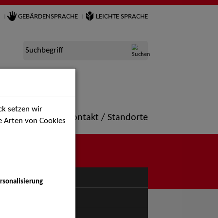
GEBÄRDENSPRACHE
LEICHTE SPRACHE
Suchbegriff
k setzen wir
ne
Portfolio
Kontakt / Standorte
ie Arten von Cookies
NÜ
rsonalisierung
uspiel - Bühne