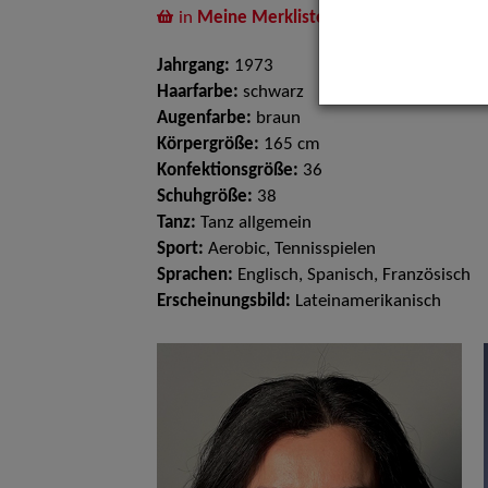
in
Meine Merkliste
legen
Jahrgang:
1973
Haarfarbe:
schwarz
Augenfarbe:
braun
Körpergröße:
165 cm
Konfektionsgröße:
36
Schuhgröße:
38
Tanz:
Tanz allgemein
Sport:
Aerobic, Tennisspielen
Sprachen:
Englisch, Spanisch, Französisch
Erscheinungsbild:
Lateinamerikanisch