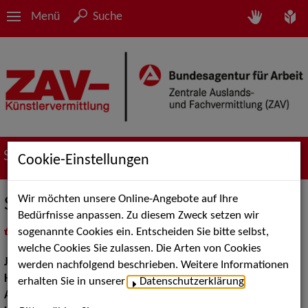
Menü
Suche
Suche nach Künstler*innen
Cookie-Einstellungen
Wir möchten unsere Online-Angebote auf Ihre
Sarah Ghamlouche
Bedürfnisse anpassen. Zu diesem Zweck setzen wir
sogenannte Cookies ein. Entscheiden Sie bitte selbst,
in
Meine Merkliste
legen
als PDF speichern
welche Cookies Sie zulassen. Die Arten von Cookies
Jahrgang:
1995
werden nachfolgend beschrieben. Weitere Informationen
Haarfarbe:
braun
erhalten Sie in unserer
Datenschutzerklärung
.
Augenfarbe:
braun