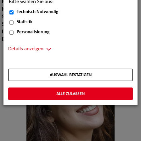
Bitte wählen Sie aus:
Körpergröße:
167 cm
Konfektionsgröße:
38
Technisch Notwendig
Schuhgröße:
40
Statistik
Sprachen:
Arabisch, Englisch, Französisch
Dialekte:
Berlinerisch
Personalisierung
Erscheinungsbild:
Südeuropäisch
Details anzeigen
AUSWAHL BESTÄTIGEN
ALLE ZULASSEN