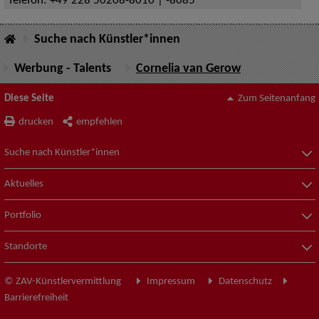
Telefon:
+49 228 50208-8010 | -8085
Suche nach Künstler*innen
Werbung - Talents
Cornelia van Gerow
Diese Seite
Zum Seitenanfang
drucken
empfehlen
Suche nach Künstler*innen
Aktuelles
Portfolio
Standorte
© ZAV-Künstlervermittlung
Impressum
Datenschutz
Barrierefreiheit