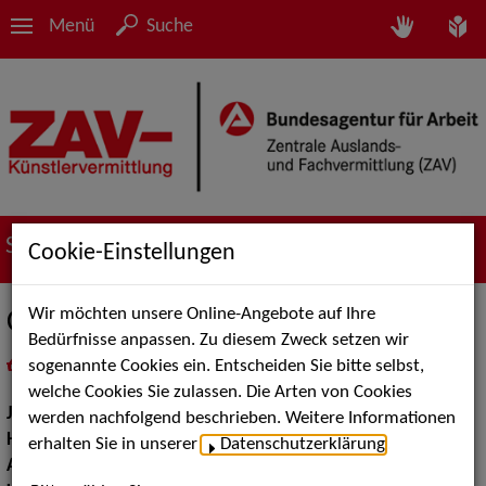
Menü
Suche
Suche nach Künstler*innen
Cookie-Einstellungen
Wir möchten unsere Online-Angebote auf Ihre
Cornelia van Gerow
Bedürfnisse anpassen. Zu diesem Zweck setzen wir
sogenannte Cookies ein. Entscheiden Sie bitte selbst,
in
Meine Merkliste
legen
als PDF speichern
welche Cookies Sie zulassen. Die Arten von Cookies
Jahrgang:
1986
werden nachfolgend beschrieben. Weitere Informationen
Haarfarbe:
blond
erhalten Sie in unserer
Datenschutzerklärung
.
Augenfarbe:
grün