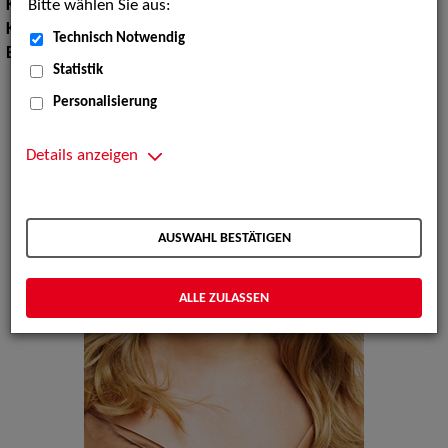
Bitte wählen Sie aus:
Körpergröße:
167 cm
Konfektionsgröße:
38
Technisch Notwendig
Erscheinungsbild:
Mitteleuropäisch, Nordeuropäisch
Statistik
Personalisierung
Details anzeigen
AUSWAHL BESTÄTIGEN
ALLE ZULASSEN