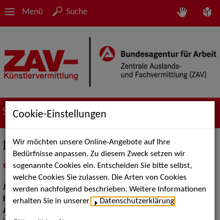
Menü
Suche
Suche nach Künstler*innen
Cookie-Einstellungen
Wir möchten unsere Online-Angebote auf Ihre
Lydia Georgantzi
Bedürfnisse anpassen. Zu diesem Zweck setzen wir
sogenannte Cookies ein. Entscheiden Sie bitte selbst,
in
Meine Merkliste
legen
als PDF speichern
welche Cookies Sie zulassen. Die Arten von Cookies
Jahrgang:
1996
werden nachfolgend beschrieben. Weitere Informationen
Haarfarbe:
braun
erhalten Sie in unserer
Datenschutzerklärung
.
Augenfarbe:
braun