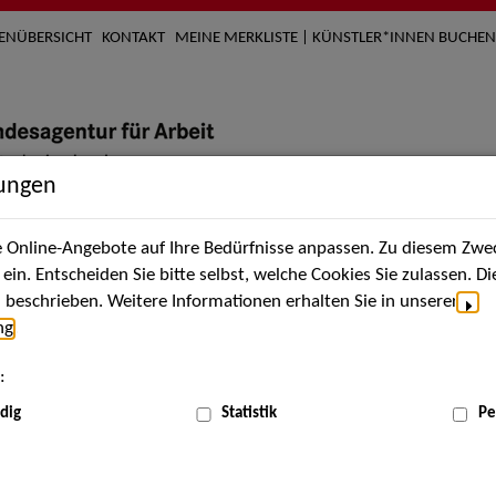
TENÜBERSICHT
KONTAKT
MEINE MERKLISTE | KÜNSTLER*INNEN BUCHEN
lungen
Online-Angebote auf Ihre Bedürfnisse anpassen. Zu diesem Zwec
nach Künstler*innen
Über uns
Aktuelles
Termi
in. Entscheiden Sie bitte selbst, welche Cookies Sie zulassen. D
beschrieben. Weitere Informationen erhalten Sie in unserer
ng
.
nnen
:
ME
dig
Statistik
Pe
Scha