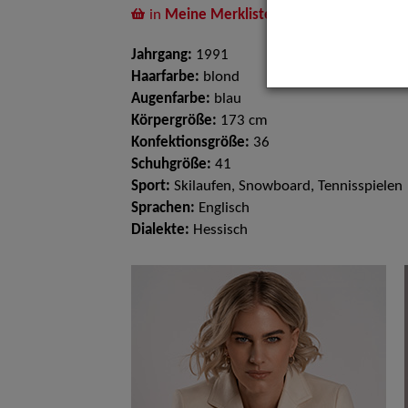
in
Meine Merkliste
legen
Jahrgang:
1991
Haarfarbe:
blond
Augenfarbe:
blau
Körpergröße:
173 cm
Konfektionsgröße:
36
Schuhgröße:
41
Sport:
Skilaufen, Snowboard, Tennisspielen
Sprachen:
Englisch
Dialekte:
Hessisch