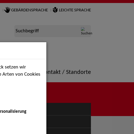
GEBÄRDENSPRACHE
LEICHTE SPRACHE
Suchbegriff
k setzen wir
ne
Portfolio
Kontakt / Standorte
ie Arten von Cookies
NÜ
rsonalisierung
uspiel - Bühne