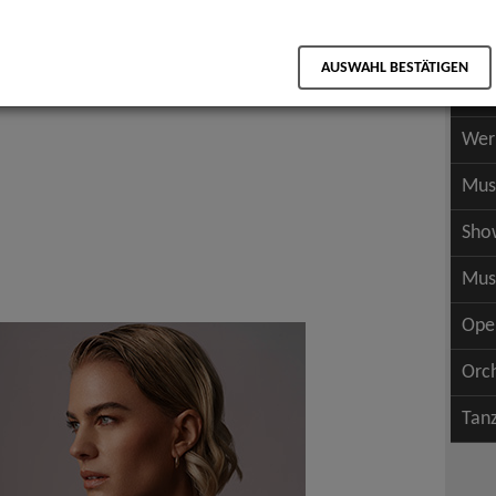
Scha
als PDF speichern
Scha
AUSWAHL BESTÄTIGEN
Wer
Wer
Mus
Sho
Mus
Ope
Orc
Tan