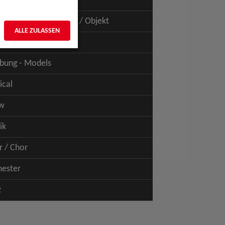
uspiel - Film / TV
uspiel - Figur / Puppe / Objekt
ALLE ZULASSEN
bung - Talents
bung - Models
ical
w
ik
r / Chor
hester
z