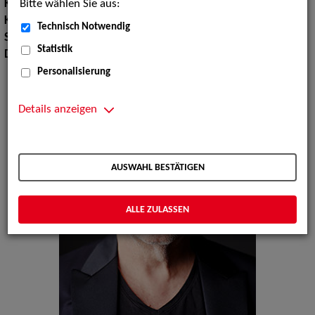
Bitte wählen Sie aus:
Körpergröße:
181 cm
Konfektionsgröße:
52
Technisch Notwendig
Schuhgröße:
43
Statistik
Dialekte:
Bayerisch
Personalisierung
Details anzeigen
AUSWAHL BESTÄTIGEN
ALLE ZULASSEN