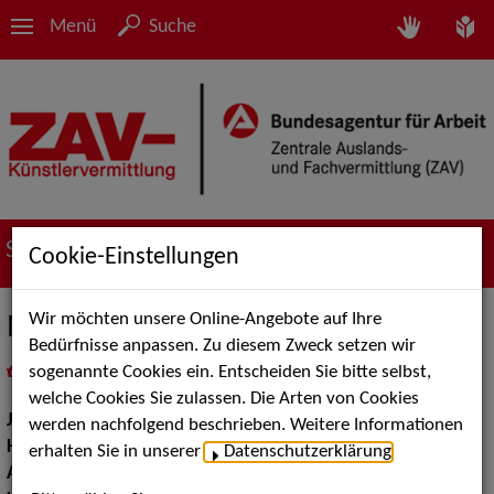
Menü
Suche
Suche nach Künstler*innen
Cookie-Einstellungen
Wir möchten unsere Online-Angebote auf Ihre
Manfred Weber
Bedürfnisse anpassen. Zu diesem Zweck setzen wir
sogenannte Cookies ein. Entscheiden Sie bitte selbst,
in
Meine Merkliste
legen
als PDF speichern
welche Cookies Sie zulassen. Die Arten von Cookies
Jahrgang:
1956
werden nachfolgend beschrieben. Weitere Informationen
Haarfarbe:
grau
erhalten Sie in unserer
Datenschutzerklärung
.
Augenfarbe:
grün