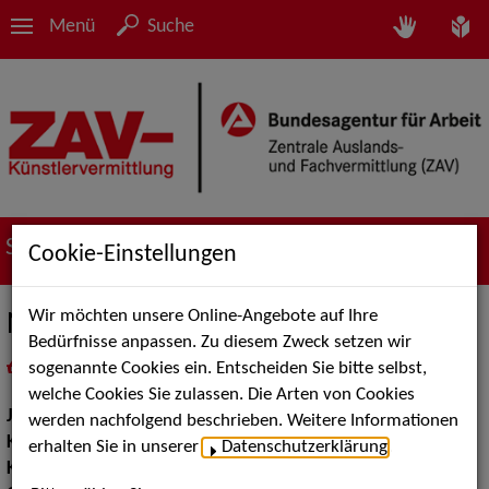
Menü
Suche
Suche nach Künstler*innen
Cookie-Einstellungen
Wir möchten unsere Online-Angebote auf Ihre
Nam Vu
Bedürfnisse anpassen. Zu diesem Zweck setzen wir
sogenannte Cookies ein. Entscheiden Sie bitte selbst,
in
Meine Merkliste
legen
als PDF speichern
welche Cookies Sie zulassen. Die Arten von Cookies
Jahrgang:
1998
werden nachfolgend beschrieben. Weitere Informationen
Körpergröße:
180 cm
erhalten Sie in unserer
Datenschutzerklärung
.
Konfektionsgröße:
50