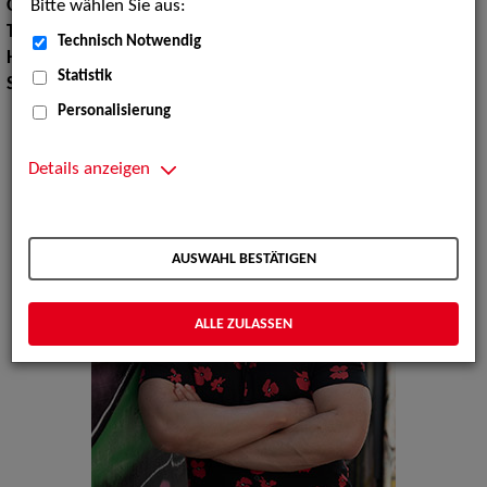
Bitte wählen Sie aus:
Oberweite:
112
Taille:
82
Technisch Notwendig
Hüfte:
102
Statistik
Schuhgröße:
44
Personalisierung
Details anzeigen
AUSWAHL BESTÄTIGEN
ALLE ZULASSEN