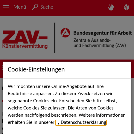
Menü
Suche
Suche nach Künstler*innen
Cookie-Einstellungen
Wir möchten unsere Online-Angebote auf Ihre
Carlo Sohn
Bedürfnisse anpassen. Zu diesem Zweck setzen wir
sogenannte Cookies ein. Entscheiden Sie bitte selbst,
in
Meine Merkliste
legen
als PDF speichern
welche Cookies Sie zulassen. Die Arten von Cookies
Jahrgang:
1987
werden nachfolgend beschrieben. Weitere Informationen
Haarfarbe:
schwarz
erhalten Sie in unserer
Datenschutzerklärung
.
Augenfarbe:
braun