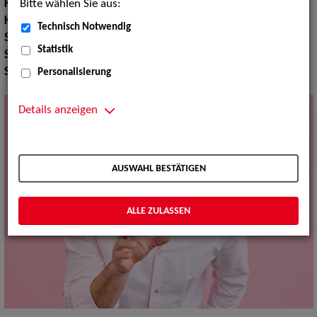
Bitte wählen Sie aus:
Körpergröße:
176 cm
Konfektionsgröße:
50
Technisch Notwendig
Schuhgröße:
43
Statistik
Sport:
Tennisspielen, Fußballspielen, Skilaufen
Sprachen:
Englisch
Personalisierung
Details anzeigen
AUSWAHL BESTÄTIGEN
ALLE ZULASSEN