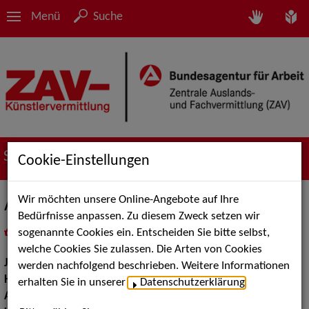
Menü
Suche
Suche nach Künstler*innen
Cookie-Einstellungen
Wir möchten unsere Online-Angebote auf Ihre
Adam Sandhu
Bedürfnisse anpassen. Zu diesem Zweck setzen wir
sogenannte Cookies ein. Entscheiden Sie bitte selbst,
in
Meine Merkliste
legen
als PDF speichern
welche Cookies Sie zulassen. Die Arten von Cookies
Jahrgang:
1982
werden nachfolgend beschrieben. Weitere Informationen
Haarfarbe:
schwarz
erhalten Sie in unserer
Datenschutzerklärung
.
Augenfarbe:
braun