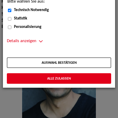
Bitte wählen Sie aus:
Körpergröße:
175 cm
Konfektionsgröße:
48
Technisch Notwendig
Schuhgröße:
40
Statistik
Sprachen:
Englisch, Gujarati, Russisch, Ukrainisch, Hindi
Erscheinungsbild:
Arabisch, Persisch, Indisch
Personalisierung
Details anzeigen
AUSWAHL BESTÄTIGEN
ALLE ZULASSEN