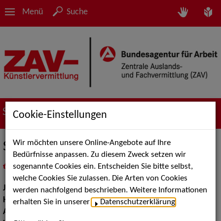
Menü
Suche
Suche nach Künstler*innen
Cookie-Einstellungen
Wir möchten unsere Online-Angebote auf Ihre
Sebastian Natto
Bedürfnisse anpassen. Zu diesem Zweck setzen wir
sogenannte Cookies ein. Entscheiden Sie bitte selbst,
in
Meine Merkliste
legen
als PDF speichern
welche Cookies Sie zulassen. Die Arten von Cookies
Jahrgang:
1984
werden nachfolgend beschrieben. Weitere Informationen
Haarfarbe:
braun
erhalten Sie in unserer
Datenschutzerklärung
.
Augenfarbe:
braun