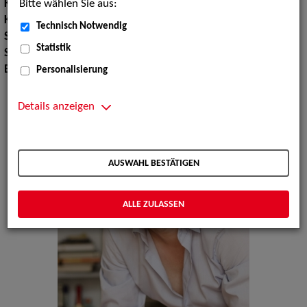
Bitte wählen Sie aus:
Körpergröße:
184 cm
Konfektionsgröße:
52
Technisch Notwendig
Schuhgröße:
43
Statistik
Sport:
Skilaufen, Snowboard
Erscheinungsbild:
Mitteleuropäisch, Südeuropäisch
Personalisierung
Details anzeigen
AUSWAHL BESTÄTIGEN
ALLE ZULASSEN