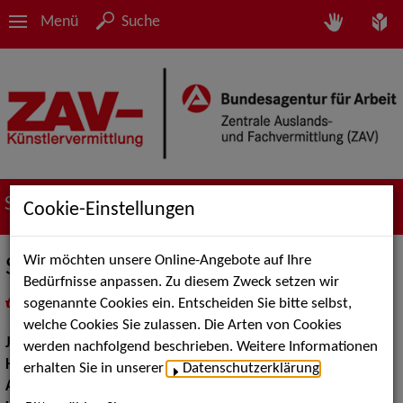
Menü
Suche
Suche nach Künstler*innen
Cookie-Einstellungen
Wir möchten unsere Online-Angebote auf Ihre
Somphon Kesselburg
Bedürfnisse anpassen. Zu diesem Zweck setzen wir
sogenannte Cookies ein. Entscheiden Sie bitte selbst,
in
Meine Merkliste
legen
als PDF speichern
welche Cookies Sie zulassen. Die Arten von Cookies
Jahrgang:
1981
werden nachfolgend beschrieben. Weitere Informationen
Haarfarbe:
schwarz, blond
erhalten Sie in unserer
Datenschutzerklärung
.
Augenfarbe:
braun