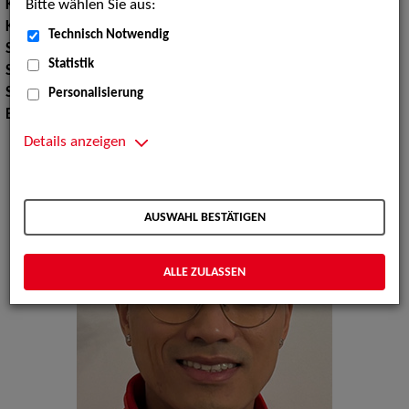
Bitte wählen Sie aus:
Körpergröße:
168 cm
Konfektionsgröße:
44
Technisch Notwendig
Schuhgröße:
41
Statistik
Sport:
Schwimmen, Fußballspielen, Badminton, Tischtennis
Sprachen:
Englisch
Personalisierung
Erscheinungsbild:
Ostasiatisch, Südostasiatisch
Details anzeigen
AUSWAHL BESTÄTIGEN
ALLE ZULASSEN