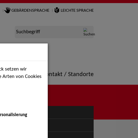
GEBÄRDENSPRACHE
LEICHTE SPRACHE
Suchbegriff
k setzen wir
ne
Portfolio
Kontakt / Standorte
ie Arten von Cookies
NÜ
rsonalisierung
uspiel - Bühne