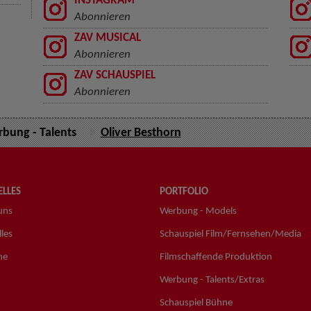
INSTAGRAM
Abonnieren
ZAV MUSICAL
Abonnieren
ZAV SCHAUSPIEL
Abonnieren
bung - Talents
Oliver Besthorn
LLES
PORTFOLIO
uns
Werbung - Models
les
Schauspiel Film/Fernsehen/Media
ne
Filmschaffende Produktion
Werbung - Talents/Extras
Schauspiel Bühne