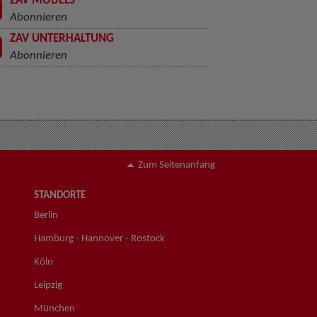
ZAV MODELS
Abonnieren
ZAV UNTERHALTUNG
Abonnieren
Zum Seitenanfang
STANDORTE
Berlin
Hamburg - Hannover - Rostock
Köln
Leipzig
München