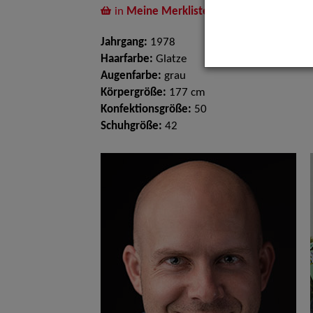
in
Meine Merkliste
legen
Jahrgang:
1978
Haarfarbe:
Glatze
Augenfarbe:
grau
Körpergröße:
177 cm
Konfektionsgröße:
50
Schuhgröße:
42