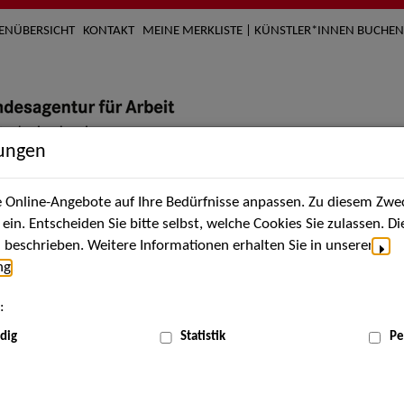
TENÜBERSICHT
KONTAKT
MEINE MERKLISTE | KÜNSTLER*INNEN BUCHEN
lungen
Online-Angebote auf Ihre Bedürfnisse anpassen. Zu diesem Zwec
nach Künstler*innen
Über uns
Aktuelles
Termi
in. Entscheiden Sie bitte selbst, welche Cookies Sie zulassen. D
beschrieben. Weitere Informationen erhalten Sie in unserer
ng
.
nnen
:
ME
dig
Statistik
Pe
Scha