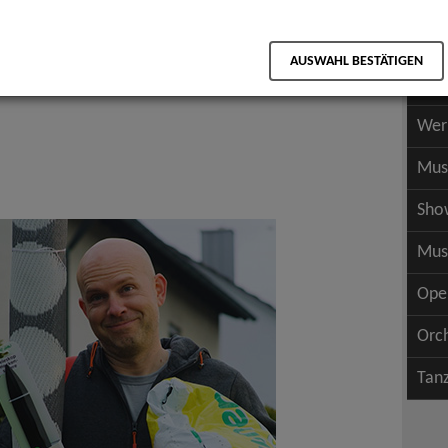
Scha
als PDF speichern
Scha
AUSWAHL BESTÄTIGEN
Wer
Wer
Mus
Sho
Mus
Ope
Orc
Tan