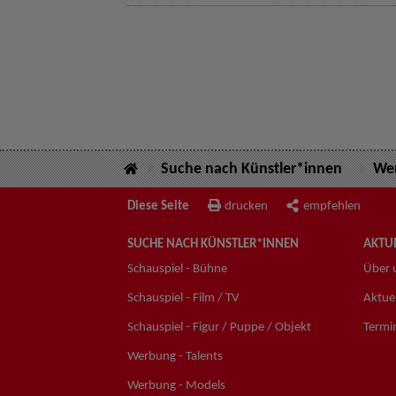
Suche nach Künstler*innen
Wer
Diese Seite
drucken
empfehlen
SUCHE NACH KÜNSTLER*INNEN
AKTUE
Schauspiel - Bühne
Über 
Schauspiel - Film / TV
Aktuel
Schauspiel - Figur / Puppe / Objekt
Termi
Werbung - Talents
Werbung - Models