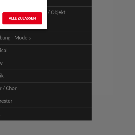
uspiel - Film / TV
uspiel - Figur / Puppe / Objekt
ALLE ZULASSEN
bung - Talents
bung - Models
ical
w
ik
r / Chor
hester
z