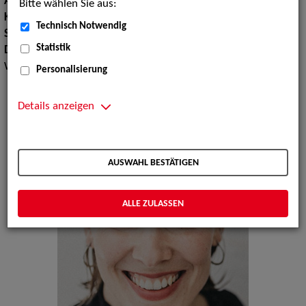
Augenfarbe:
blau-gelb
Bitte wählen Sie aus:
Körpergröße:
174 cm
Technisch Notwendig
Sprachen:
Englisch, Französisch
Statistik
Dialekte:
Alemannisch, Sächsisch, Schweizerdeutsch,
Wienerisch
Personalisierung
Details anzeigen
AUSWAHL BESTÄTIGEN
ALLE ZULASSEN