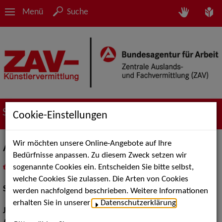
Menü
Suche
Suche nach Künstler*innen
Cookie-Einstellungen
Wir möchten unsere Online-Angebote auf Ihre
Andrea Zwicky
Bedürfnisse anpassen. Zu diesem Zweck setzen wir
sogenannte Cookies ein. Entscheiden Sie bitte selbst,
in
Meine Merkliste
legen
als PDF speichern
welche Cookies Sie zulassen. Die Arten von Cookies
Schauspiel:
Bühne, Film und TV
werden nachfolgend beschrieben. Weitere Informationen
erhalten Sie in unserer
Datenschutzerklärung
.
Jahrgang:
1990