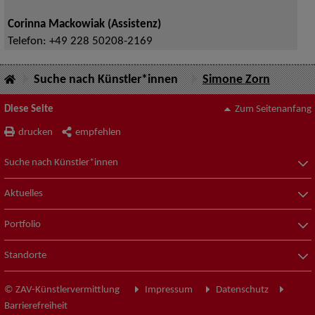
Corinna Mackowiak (Assistenz)
Telefon:
+49 228 50208-2169
Suche nach Künstler*innen
Simone Zorn
Diese Seite
Zum Seitenanfang
drucken
empfehlen
Suche nach Künstler*innen
Aktuelles
Portfolio
Standorte
© ZAV-Künstlervermittlung
Impressum
Datenschutz
Barrierefreiheit