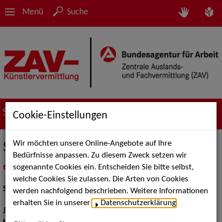
Menü
Suche
Suche nach Künstler*innen
Cookie-Einstellungen
Wir möchten unsere Online-Angebote auf Ihre
Simone Zorn
Bedürfnisse anpassen. Zu diesem Zweck setzen wir
sogenannte Cookies ein. Entscheiden Sie bitte selbst,
in
Meine Merkliste
legen
als PDF speichern
welche Cookies Sie zulassen. Die Arten von Cookies
Schauspiel:
Film und TV
werden nachfolgend beschrieben. Weitere Informationen
erhalten Sie in unserer
Datenschutzerklärung
.
Jahrgang:
1995