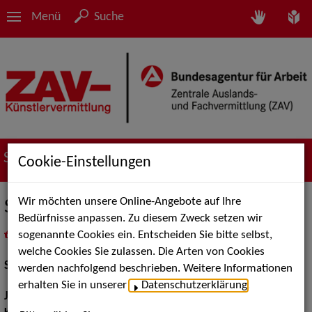
Menü
Suche
Suche nach Künstler*innen
Cookie-Einstellungen
Wir möchten unsere Online-Angebote auf Ihre
Sandrine Zenner
Bedürfnisse anpassen. Zu diesem Zweck setzen wir
sogenannte Cookies ein. Entscheiden Sie bitte selbst,
in
Meine Merkliste
legen
als PDF speichern
welche Cookies Sie zulassen. Die Arten von Cookies
Schauspiel:
Bühne
werden nachfolgend beschrieben. Weitere Informationen
erhalten Sie in unserer
Datenschutzerklärung
.
Jahrgang:
1991