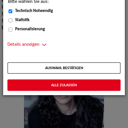
Körpergröße:
173 cm
Bitte wählen Sie aus:
Instrument:
Gitarre
Technisch Notwendig
Sport:
Tischtennis
Statistik
Sprachen:
Englisch, Französisch, Spanisch
Dialekte:
Berlinerisch, Saarländisch
Personalisierung
Details anzeigen
AUSWAHL BESTÄTIGEN
ALLE ZULASSEN