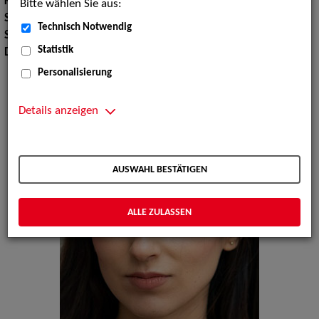
Körpergröße:
159 cm
Bitte wählen Sie aus:
Sport:
Boxen, Eislaufen, Schwimmen, Tennisspielen, Fechten
Technisch Notwendig
Sprachen:
Englisch, Deutsch, Spanisch, Türkisch
Statistik
Dialekte:
Hochdeutsch
Personalisierung
Details anzeigen
AUSWAHL BESTÄTIGEN
ALLE ZULASSEN