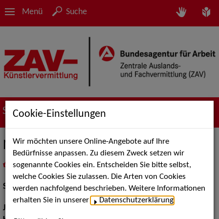
Menü
Suche
Suche nach Künstler*innen
Cookie-Einstellungen
Wir möchten unsere Online-Angebote auf Ihre
Nurzişan Yilmaz
Bedürfnisse anpassen. Zu diesem Zweck setzen wir
sogenannte Cookies ein. Entscheiden Sie bitte selbst,
in
Meine Merkliste
legen
als PDF speichern
welche Cookies Sie zulassen. Die Arten von Cookies
Schauspiel:
Film und TV
werden nachfolgend beschrieben. Weitere Informationen
erhalten Sie in unserer
Datenschutzerklärung
.
Jahrgang:
2000