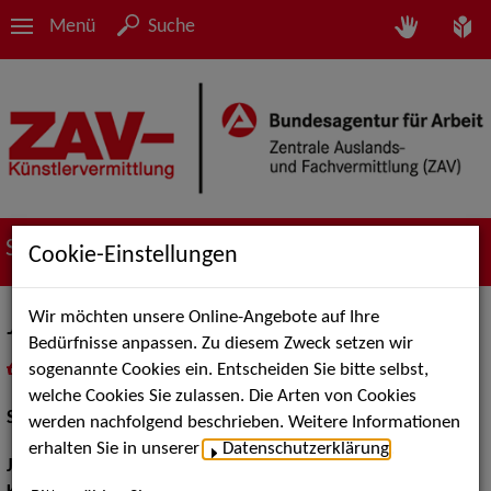
Menü
Suche
Suche nach Künstler*innen
Cookie-Einstellungen
Wir möchten unsere Online-Angebote auf Ihre
Jing Xiang
Bedürfnisse anpassen. Zu diesem Zweck setzen wir
sogenannte Cookies ein. Entscheiden Sie bitte selbst,
in
Meine Merkliste
legen
als PDF speichern
welche Cookies Sie zulassen. Die Arten von Cookies
Schauspiel:
Bühne
werden nachfolgend beschrieben. Weitere Informationen
erhalten Sie in unserer
Datenschutzerklärung
.
Jahrgang:
1993