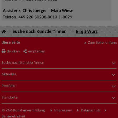
Assistenz: Chris Joerger | Mara Wiese
Telefon:
+49 228 50208-8010 | -8029
Suche nach Künstler*innen
Birgit Würz
Diese Seite
Zum Seitenanfang
drucken
empfehlen
Suche nach Künstler*innen
Aktuelles
Portfolio
Standorte
© ZAV-Künstlervermittlung
Impressum
Datenschutz
Barrierefreiheit