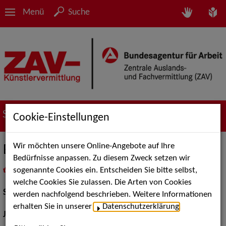
Menü
Suche
Suche nach Künstler*innen
Cookie-Einstellungen
Wir möchten unsere Online-Angebote auf Ihre
Birgit Würz
Bedürfnisse anpassen. Zu diesem Zweck setzen wir
sogenannte Cookies ein. Entscheiden Sie bitte selbst,
in
Meine Merkliste
legen
als PDF speichern
welche Cookies Sie zulassen. Die Arten von Cookies
Schauspiel:
Bühne
werden nachfolgend beschrieben. Weitere Informationen
erhalten Sie in unserer
Datenschutzerklärung
.
Jahrgang:
1967