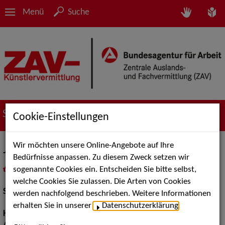
Menü
Suche
Suche nach Künstler*innen
Cookie-Einstellungen
Wir möchten unsere Online-Angebote auf Ihre
Judy Winter
Bedürfnisse anpassen. Zu diesem Zweck setzen wir
sogenannte Cookies ein. Entscheiden Sie bitte selbst,
in
Meine Merkliste
legen
als PDF speichern
welche Cookies Sie zulassen. Die Arten von Cookies
Schauspiel:
Film und TV
werden nachfolgend beschrieben. Weitere Informationen
erhalten Sie in unserer
Datenschutzerklärung
.
Haarfarbe:
Blond