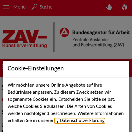
Menü
Suche
Suche nach Künstler*innen
Cookie-Einstellungen
Wir möchten unsere Online-Angebote auf Ihre
Stefanie Winner
Bedürfnisse anpassen. Zu diesem Zweck setzen wir
sogenannte Cookies ein. Entscheiden Sie bitte selbst,
in
Meine Merkliste
legen
als PDF speichern
welche Cookies Sie zulassen. Die Arten von Cookies
Schauspiel:
Bühne
werden nachfolgend beschrieben. Weitere Informationen
erhalten Sie in unserer
Datenschutzerklärung
.
Jahrgang:
1992