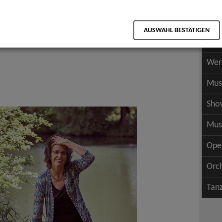
Scha
als PDF speichern
Scha
AUSWAHL BESTÄTIGEN
Wer
Wer
Mus
Sho
Mus
Ope
Orc
Tan