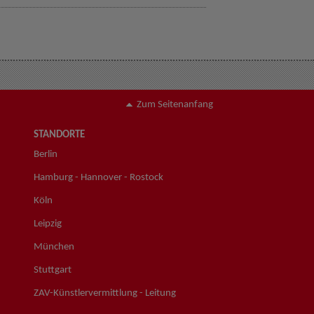
Zum Seitenanfang
STANDORTE
Berlin
Hamburg - Hannover - Rostock
Köln
Leipzig
München
Stuttgart
ZAV-Künstlervermittlung - Leitung