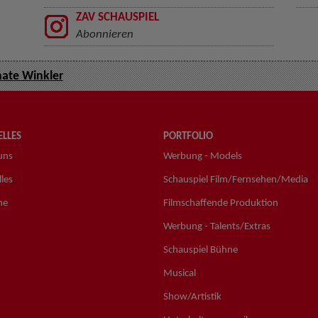
ZAV SCHAUSPIEL
Abonnieren
ate Winkler
LLES
PORTFOLIO
uns
Werbung - Models
les
Schauspiel Film/Fernsehen/Media
ne
Filmschaffende Produktion
Werbung - Talents/Extras
Schauspiel Bühne
Musical
Show/Artistik