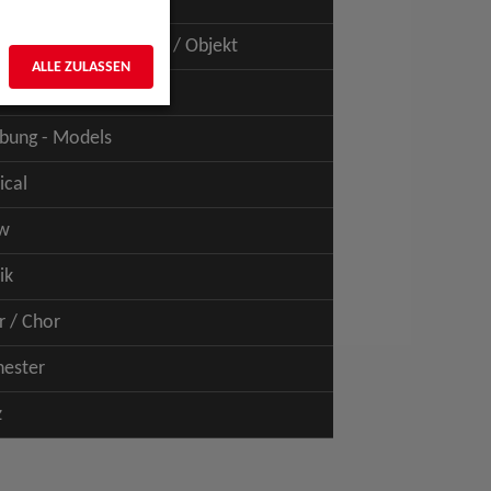
uspiel - Film / TV
uspiel - Figur / Puppe / Objekt
ALLE ZULASSEN
bung - Talents
bung - Models
ical
w
ik
r / Chor
hester
z