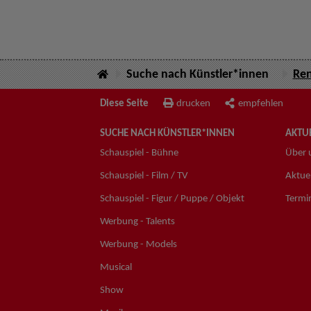
Suche nach Künstler*innen
Ren
Diese Seite
drucken
empfehlen
SUCHE NACH KÜNSTLER*INNEN
AKTUE
Schauspiel - Bühne
Über 
Schauspiel - Film / TV
Aktuel
Schauspiel - Figur / Puppe / Objekt
Termi
Werbung - Talents
Werbung - Models
Musical
Show