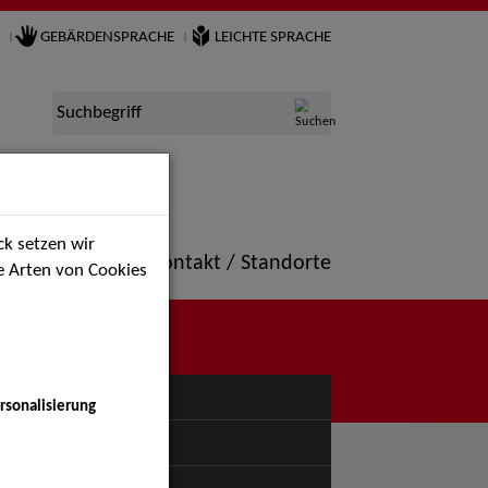
GEBÄRDENSPRACHE
LEICHTE SPRACHE
Suchbegriff
k setzen wir
ne
Portfolio
Kontakt / Standorte
ie Arten von Cookies
NÜ
rsonalisierung
uspiel - Bühne