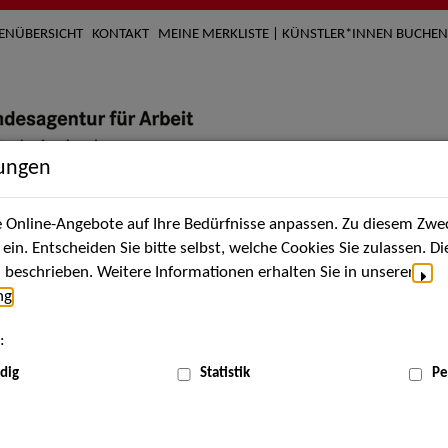
TENÜBERSICHT
KONTAKT
MEINE MERKLISTE | KÜNSTLER*INNEN BUCHEN
lungen
Online-Angebote auf Ihre Bedürfnisse anpassen. Zu diesem Zwec
nach Künstler*innen
Über uns
Aktuelles
Termi
in. Entscheiden Sie bitte selbst, welche Cookies Sie zulassen. D
beschrieben. Weitere Informationen erhalten Sie in unserer
ng
.
nnen
:
ME
dig
Statistik
Pe
Scha