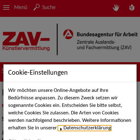
Menü
Suche
Suche nach Künstler*innen
Cookie-Einstellungen
Wir möchten unsere Online-Angebote auf Ihre
Inka Wiederspohn
Bedürfnisse anpassen. Zu diesem Zweck setzen wir
sogenannte Cookies ein. Entscheiden Sie bitte selbst,
in
Meine Merkliste
legen
als PDF speichern
welche Cookies Sie zulassen. Die Arten von Cookies
Schauspiel:
Bühne, Film und TV
werden nachfolgend beschrieben. Weitere Informationen
erhalten Sie in unserer
Datenschutzerklärung
.
Jahrgang:
1993