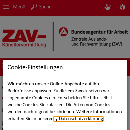
Menü
Suche
Suche nach Künstler*innen
Cookie-Einstellungen
Wir möchten unsere Online-Angebote auf Ihre
Antonia Wiedemann
Bedürfnisse anpassen. Zu diesem Zweck setzen wir
sogenannte Cookies ein. Entscheiden Sie bitte selbst,
in
Meine Merkliste
legen
als PDF speichern
welche Cookies Sie zulassen. Die Arten von Cookies
Schauspiel:
Bühne
werden nachfolgend beschrieben. Weitere Informationen
erhalten Sie in unserer
Datenschutzerklärung
.
Jahrgang:
1999