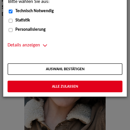
Körpergröße:
157 cm
Bitte wählen Sie aus:
Sprachen:
Englisch
Technisch Notwendig
Dialekte:
Bayerisch, Hochdeutsch
Statistik
Personalisierung
Details anzeigen
AUSWAHL BESTÄTIGEN
ALLE ZULASSEN