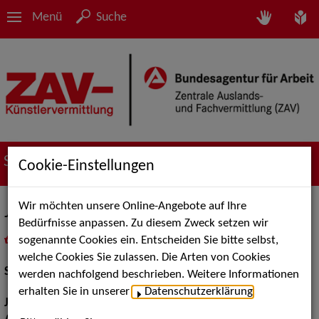
Menü
Suche
Suche nach Künstler*innen
Cookie-Einstellungen
Wir möchten unsere Online-Angebote auf Ihre
Julenka Werkmeister
Bedürfnisse anpassen. Zu diesem Zweck setzen wir
sogenannte Cookies ein. Entscheiden Sie bitte selbst,
in
Meine Merkliste
legen
als PDF speichern
welche Cookies Sie zulassen. Die Arten von Cookies
Schauspiel:
Film und TV
werden nachfolgend beschrieben. Weitere Informationen
erhalten Sie in unserer
Datenschutzerklärung
.
Jahrgang:
1993