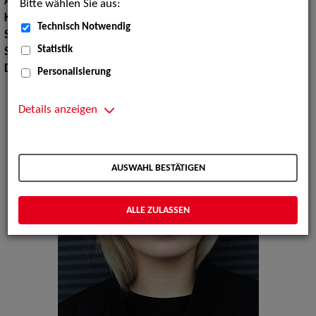
Augenfarbe:
blau
Bitte wählen Sie aus:
Körpergröße:
164 cm
Technisch Notwendig
Sport:
Fechten
Statistik
Sprachen:
Englisch
Dialekte:
Hochdeutsch
Personalisierung
Details anzeigen
AUSWAHL BESTÄTIGEN
ALLE ZULASSEN