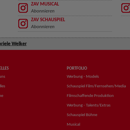
ZAV MUSICAL
Abonnieren
ZAV SCHAUSPIEL
Abonnieren
riele Welker
LLES
PORTFOLIO
uns
Werbung - Models
les
Schauspiel Film/Fernsehen/Media
ne
Filmschaffende Produktion
Werbung - Talents/Extras
Schauspiel Bühne
Musical