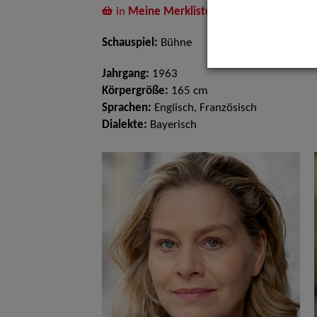
in
Meine Merkliste
legen
Schauspiel:
Bühne
Jahrgang:
1963
Körpergröße:
165 cm
Sprachen:
Englisch, Französisch
Dialekte:
Bayerisch