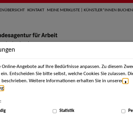
TENÜBERSICHT
KONTAKT
MEINE MERKLISTE | KÜNSTLER*INNEN BUCHEN
lungen
Online-Angebote auf Ihre Bedürfnisse anpassen. Zu diesem Zwec
nach Künstler*innen
Über uns
Aktuelles
Termi
in. Entscheiden Sie bitte selbst, welche Cookies Sie zulassen. D
beschrieben. Weitere Informationen erhalten Sie in unserer
ng
.
nnen
:
ME
dig
Statistik
Pe
Scha