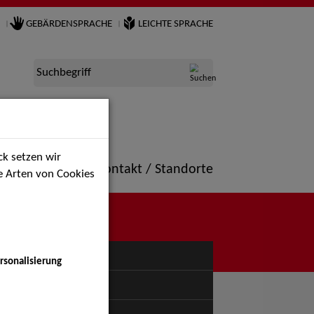
GEBÄRDENSPRACHE
LEICHTE SPRACHE
Suchbegriff
k setzen wir
ne
Portfolio
Kontakt / Standorte
ie Arten von Cookies
NÜ
rsonalisierung
uspiel - Bühne