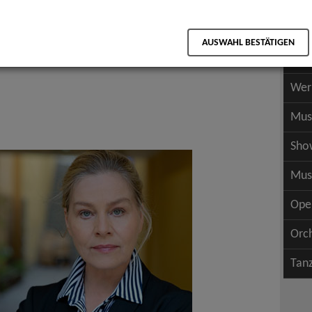
Scha
als PDF speichern
Scha
AUSWAHL BESTÄTIGEN
Wer
Wer
Mus
Sho
Mus
Ope
Orc
Tan