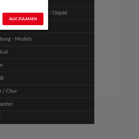
uspiel - Film / TV
uspiel - Figur / Puppe / Objekt
ALLE ZULASSEN
bung - Talents
bung - Models
ical
w
ik
r / Chor
hester
z