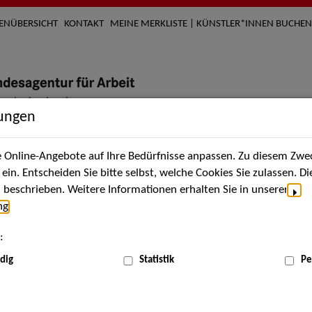
TENÜBERSICHT
KONTAKT
MEINE MERKLISTE | KÜNSTLER*INNEN BUCHEN
lungen
Online-Angebote auf Ihre Bedürfnisse anpassen. Zu diesem Zwec
nach Künstler*innen
Über uns
Aktuelles
Termi
in. Entscheiden Sie bitte selbst, welche Cookies Sie zulassen. D
beschrieben. Weitere Informationen erhalten Sie in unserer
ng
.
nnen
:
ME
dig
Statistik
Pe
Scha