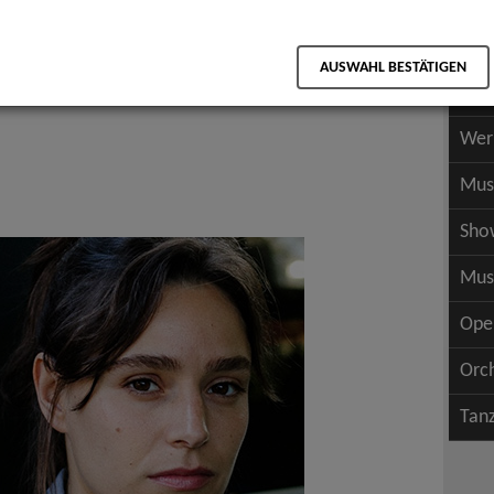
Scha
als PDF speichern
Scha
AUSWAHL BESTÄTIGEN
Wer
Wer
Mus
Sho
Mus
Ope
Orc
Tan