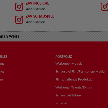
ZAV MUSICAL
Abonnieren
ZAV SCHAUSPIEL
Abonnieren
nah Weiss
LLES
PORTFOLIO
uns
Werbung - Models
les
Schauspiel Film/Fernsehen/Media
ne
Filmschaffende Produktion
Werbung - Talents/Extras
Schauspiel Bühne
Musical