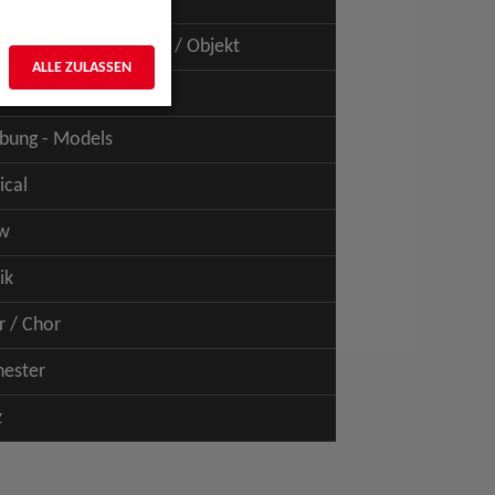
uspiel - Film / TV
uspiel - Figur / Puppe / Objekt
ALLE ZULASSEN
bung - Talents
bung - Models
ical
w
ik
r / Chor
hester
z