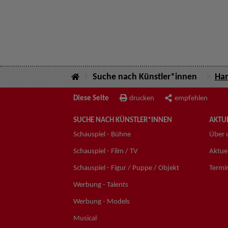
Suche nach Künstler*innen
Han
Diese Seite
drucken
empfehlen
SUCHE NACH KÜNSTLER*INNEN
AKTUE
Schauspiel - Bühne
Über 
Schauspiel - Film / TV
Aktuel
Schauspiel - Figur / Puppe / Objekt
Termi
Werbung - Talents
Werbung - Models
Musical