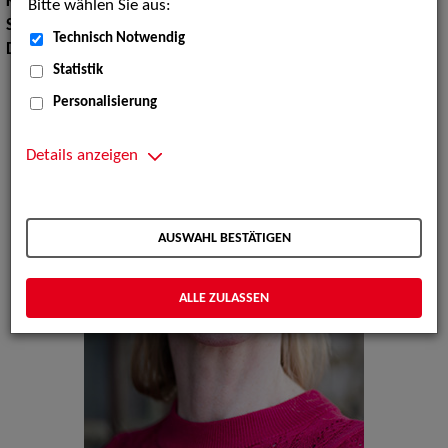
Körpergröße:
180 cm
Bitte wählen Sie aus:
Sprachen:
Englisch, Französisch
Technisch Notwendig
Dialekte:
Berlinerisch, Sächsisch, Bayerisch
Statistik
Personalisierung
Details anzeigen
AUSWAHL BESTÄTIGEN
ALLE ZULASSEN