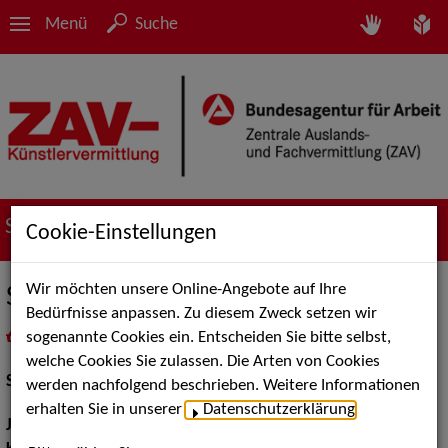
Menü
Suche
Suche nach Künstler*innen
Cookie-Einstellungen
Wir möchten unsere Online-Angebote auf Ihre
Sophie Weikert
Bedürfnisse anpassen. Zu diesem Zweck setzen wir
sogenannte Cookies ein. Entscheiden Sie bitte selbst,
in
Meine Merkliste
legen
als PDF speichern
welche Cookies Sie zulassen. Die Arten von Cookies
Schauspiel:
Film und TV, Bühne
werden nachfolgend beschrieben. Weitere Informationen
erhalten Sie in unserer
Datenschutzerklärung
.
Jahrgang:
1981