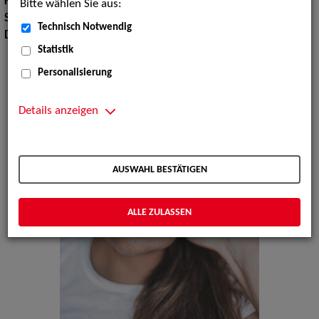
Körpergröße:
172 cm
Bitte wählen Sie aus:
Sprachen:
Englisch, Französisch
Technisch Notwendig
Dialekte:
Bayerisch, Österreichisch
Statistik
Personalisierung
Details anzeigen
AUSWAHL BESTÄTIGEN
ALLE ZULASSEN