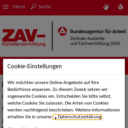
Menü
Suche
Suche nach Künstler*innen
Cookie-Einstellungen
Wir möchten unsere Online-Angebote auf Ihre
Lina-Sophie Weide
Bedürfnisse anpassen. Zu diesem Zweck setzen wir
sogenannte Cookies ein. Entscheiden Sie bitte selbst,
in
Meine Merkliste
legen
als PDF speichern
welche Cookies Sie zulassen. Die Arten von Cookies
Schauspiel:
Bühne
werden nachfolgend beschrieben. Weitere Informationen
erhalten Sie in unserer
Datenschutzerklärung
.
Jahrgang:
1984